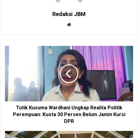
Redaksi JBM
W
e
b
s
i
t
e
Tutik Kusuma Wardhani Ungkap Realita Politik
Perempuan: Kuota 30 Persen Belum Jamin Kursi
DPR