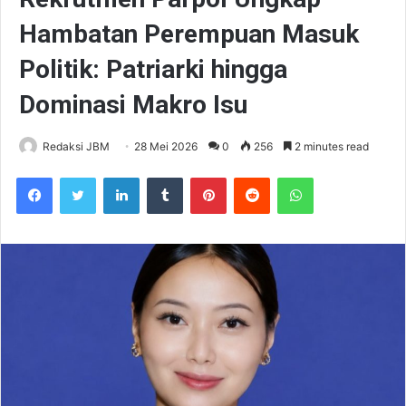
Hambatan Perempuan Masuk
Politik: Patriarki hingga
Dominasi Makro Isu
Redaksi JBM
28 Mei 2026
0
256
2 minutes read
Facebook
Twitter
LinkedIn
Tumblr
Pinterest
Reddit
WhatsApp