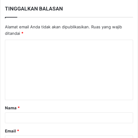
TINGGALKAN BALASAN
Alamat email Anda tidak akan dipublikasikan.
Ruas yang wajib
ditandai
*
K
o
m
e
n
t
a
Nama
*
r
*
Email
*