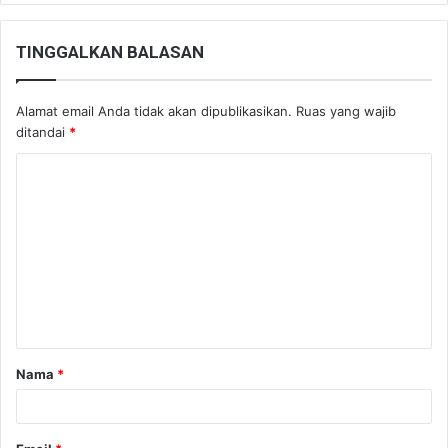
TINGGALKAN BALASAN
Alamat email Anda tidak akan dipublikasikan.
Ruas yang wajib
ditandai
*
K
o
m
e
n
t
a
Nama
*
r
*