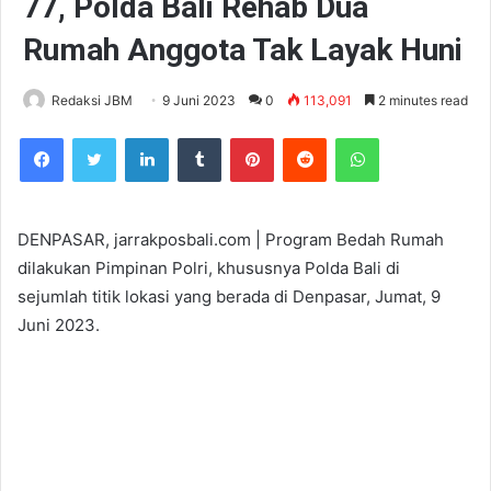
77, Polda Bali Rehab Dua
Rumah Anggota Tak Layak Huni
Redaksi JBM
9 Juni 2023
0
113,091
2 minutes read
Facebook
Twitter
LinkedIn
Tumblr
Pinterest
Reddit
WhatsApp
DENPASAR, jarrakposbali.com | Program Bedah Rumah
dilakukan Pimpinan Polri, khususnya Polda Bali di
sejumlah titik lokasi yang berada di Denpasar, Jumat, 9
Juni 2023.