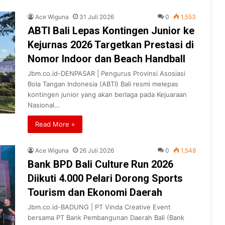
Ace Wiguna
31 Juli 2026
0
1,553
ABTI Bali Lepas Kontingen Junior ke
Kejurnas 2026 Targetkan Prestasi di
Nomor Indoor dan Beach Handball
Jbm.co.id-DENPASAR | Pengurus Provinsi Asosiasi
Bola Tangan Indonesia (ABTI) Bali resmi melepas
kontingen junior yang akan berlaga pada Kejuaraan
Nasional…
Read More »
Ace Wiguna
26 Juli 2026
0
1,548
Bank BPD Bali Culture Run 2026
Diikuti 4.000 Pelari Dorong Sports
Tourism dan Ekonomi Daerah
Jbm.co.id-BADUNG | PT Vinda Creative Event
bersama PT Bank Pembangunan Daerah Bali (Bank