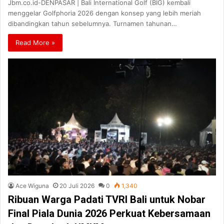
Jbm.co.id-DENPASAR | Bali International Golf (BIG) kembali
menggelar Golfphoria 2026 dengan konsep yang lebih meriah
dibandingkan tahun sebelumnya. Turnamen tahunan…
Read More »
Ace Wiguna
20 Juli 2026
0
1,340
Ribuan Warga Padati TVRI Bali untuk Nobar
Final Piala Dunia 2026 Perkuat Kebersamaan