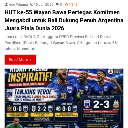
Ace Wiguna
19 Juli 2026
0
1,345
HUT ke-55 Wayan Bawa Pertegas Komitmen
Mengabdi untuk Bali Dukung Penuh Argentina
Juara Piala Dunia 2026
Jbm.co.id-BADUNG | Anggota DPRD Provinsi Bali dari Daerah
Pemilihan (Dapil) Badung, I Wayan Bawa, SH., genap berusia 55
tahun. Momentum…
Read More »