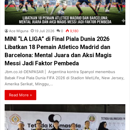
Ace Wiguna
19 Juli 2026
0
9,180
MINI “LA LIGA” di Final Piala Dunia 2026
Libatkan 18 Pemain Atletico Madrid dan
Barcelona: Mental Juara dan Aksi Magis
Messi Jadi Faktor Pembeda
Jbm.co.id-DENPASAR | Argentina kontra Spanyol menembus
Babak Final Piala Dunia FIFA 2026 di Stadion MetLife, New Jersey,
Amerika Serikat, Minggu,…
Read More »