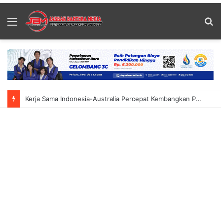
Menu
S
fo
Kerja Sama Indonesia-Australia Percepat Kembangkan PLTS Atap Di Bali Fokus Transfer Teknologi Solar Panel