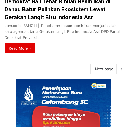
Demokrat Bali Tebar Ribuan Benih Ikan di
Danau Batur Pulihkan Ekosistem Lewat
Gerakan Langit Biru Indonesia Asri
Jbm.co.id-BANGLI | Penebaran ribuan benih ikan menjadi salah
satu agenda utama Gerakan Langit Biru Indonesia Asri DPD Partai
Demokrat Provinsi…
Read More »
Next page