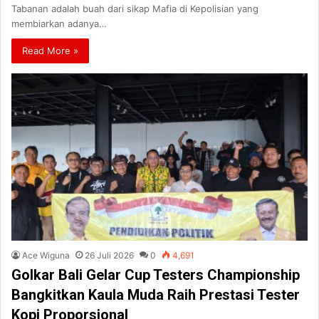
Tabanan adalah buah dari sikap Mafia di Kepolisian yang
membiarkan adanya…
Read More »
Ace Wiguna
26 Juli 2026
0
4,691
Golkar Bali Gelar Cup Testers Championship
Bangkitkan Kaula Muda Raih Prestasi Tester
Kopi Proporsional