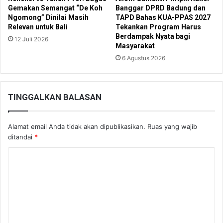
Gemakan Semangat “De Koh
Banggar DPRD Badung dan
Ngomong” Dinilai Masih
TAPD Bahas KUA-PPAS 2027
Relevan untuk Bali
Tekankan Program Harus
Berdampak Nyata bagi
12 Juli 2026
Masyarakat
6 Agustus 2026
TINGGALKAN BALASAN
Alamat email Anda tidak akan dipublikasikan.
Ruas yang wajib
ditandai
*
K
o
m
e
n