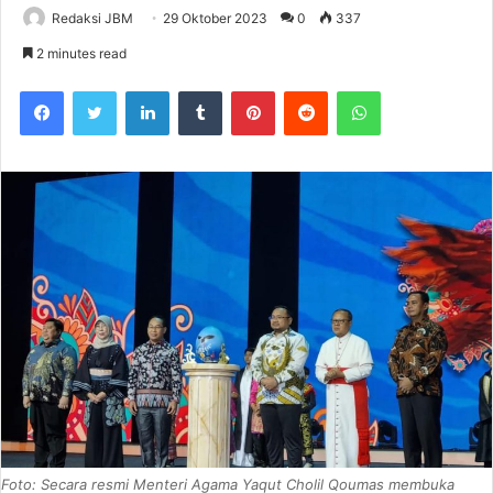
Redaksi JBM
29 Oktober 2023
0
337
2 minutes read
Facebook
Twitter
LinkedIn
Tumblr
Pinterest
Reddit
WhatsApp
Foto: Secara resmi Menteri Agama Yaqut Cholil Qoumas membuka