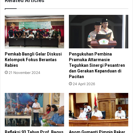
Related Articles
Pemkab Bangli Gelar Diskusi
Pengukuhan Pembina
Kelompok Fokus Berantas
Pramuka Attarmasie
Rabies
Teguhkan Sinergi Pesantren
dan Gerakan Kepanduan di
21 November 2024
Pacitan
24 April 2026
Refleksi 93 Tahun Prof. Bagus
Anom Gumanti Pimpin Raker