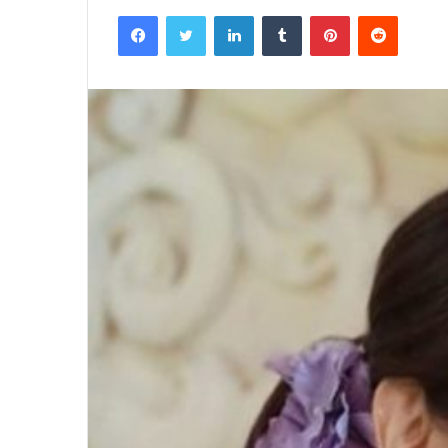
Facebook
Twitter
LinkedIn
Tumblr
Pinterest
Reddit