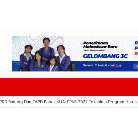
822 Miliar: Lanang Umbara Minta Pemerataan Pembangunan Hingga Pe