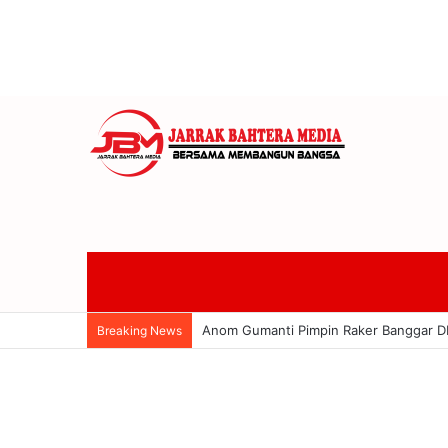
Banggar DPRD Badung Soroti Utang Rp
Breaking News