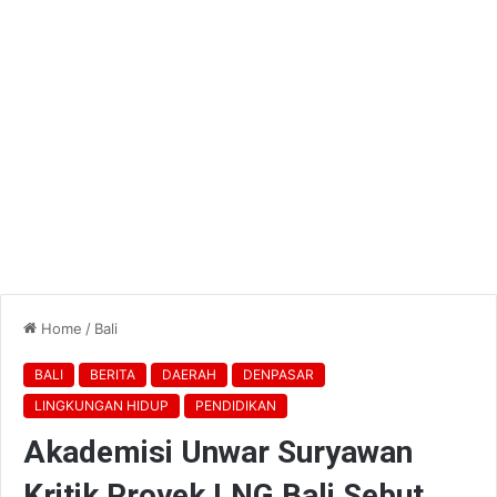
Home
/
Bali
BALI
BERITA
DAERAH
DENPASAR
LINGKUNGAN HIDUP
PENDIDIKAN
Akademisi Unwar Suryawan
Kritik Proyek LNG Bali Sebut