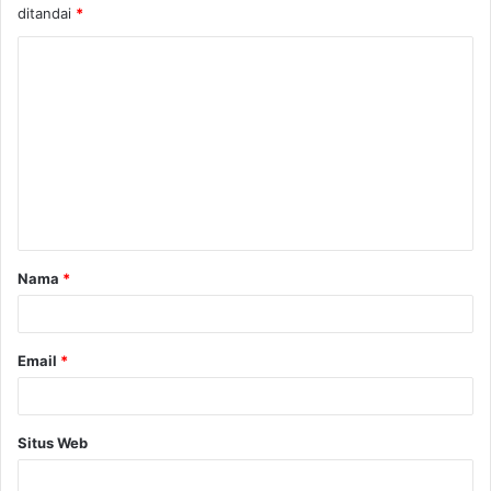
ditandai
*
K
o
m
e
n
t
a
Nama
*
r
*
Email
*
Situs Web