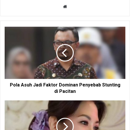
W
e
b
s
i
t
e
Pola Asuh Jadi Faktor Dominan Penyebab Stunting
di Pacitan