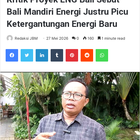
Bali Mandiri Energi Justru Picu
Ketergantungan Energi Baru
Redaksi JBM
27 Mei 2026
0
160
1 minute read
Facebook
Twitter
LinkedIn
Tumblr
Pinterest
Reddit
WhatsApp