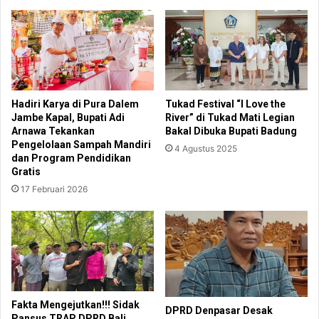
Hadiri Karya di Pura Dalem
Tukad Festival “I Love the
Jambe Kapal, Bupati Adi
River” di Tukad Mati Legian
Arnawa Tekankan
Bakal Dibuka Bupati Badung
Pengelolaan Sampah Mandiri
4 Agustus 2025
dan Program Pendidikan
Gratis
17 Februari 2026
Fakta Mengejutkan!!! Sidak
DPRD Denpasar Desak
Pansus TRAP DPRD Bali