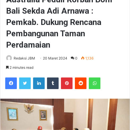
Bali Sekda Adi Arnawa :
Pemkab. Dukung Rencana
Pembangunan Taman
Perdamaian
Redaksi JBM
20 Maret 2024
0
1,136
2 minutes read
Facebook
Twitter
LinkedIn
Tumblr
Pinterest
Reddit
WhatsApp