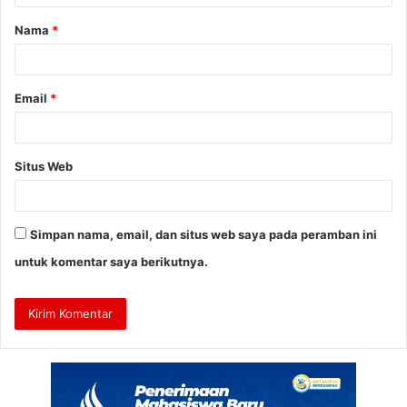
a
Nama
*
r
*
Email
*
Situs Web
Simpan nama, email, dan situs web saya pada peramban ini
untuk komentar saya berikutnya.