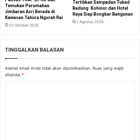
Tertibkan Sempadan Tukad
Temukan Perumahan
Badung: Kohinor dan Hotel
Jimbaran Asri Berada di
Raya Siap Bongkar Bangunan
Kawasan Tahura Ngurah Rai
1 Agustus 2026
23 Oktober 2025
TINGGALKAN BALASAN
Alamat email Anda tidak akan dipublikasikan.
Ruas yang wajib
ditandai
*
K
o
m
e
n
t