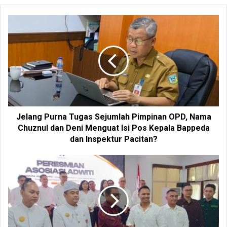
b
s
i
t
e
Jelang Purna Tugas Sejumlah Pimpinan OPD, Nama
Chuznul dan Deni Menguat Isi Pos Kepala Bappeda
dan Inspektur Pacitan?