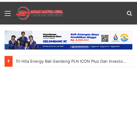
Menu
S
fo
Tri Hita Energy Bali Gandeng PLN ICON Plus Dan Investor Australia Siap Kembangkan Industri Solar Panel Di Bali Pastikan Sesuai Regulasi