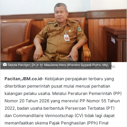
Sekda Pacitan, Dr. Ir. H. Maulana Heru Wiwoho Supadi Putro, Msi.
Sekda Pacitan, Dr. Ir. H. Maulana Heru Wiwoho Supadi Putro, Msi.
Pacitan,JBM.co.id-
Kebijakan perpajakan terbaru yang
diterbitkan pemerintah pusat mulai menuai perhatian
kalangan pelaku usaha. Melalui Peraturan Pemerintah (PP)
Nomor 20 Tahun 2026 yang merevisi PP Nomor 55 Tahun
2022, badan usaha berbentuk Perseroan Terbatas (PT)
dan Commanditaire Vennootschap (CV) tidak lagi dapat
memanfaatkan skema Pajak Penghasilan (PPh) Final