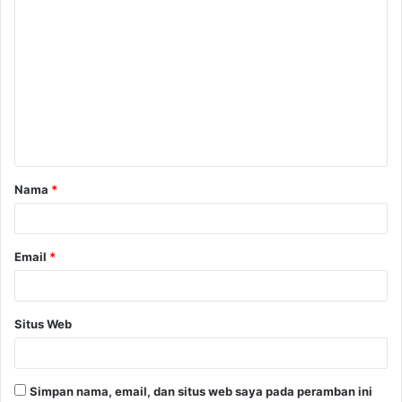
K
o
m
e
n
t
a
Nama
*
r
*
Email
*
Situs Web
Simpan nama, email, dan situs web saya pada peramban ini