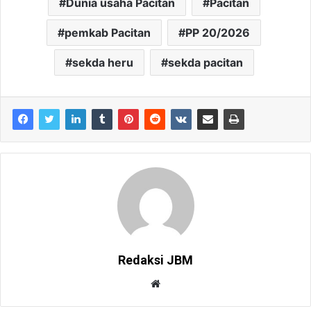
Dunia usaha Pacitan
Pacitan
pemkab Pacitan
PP 20/2026
sekda heru
sekda pacitan
Redaksi JBM
W
e