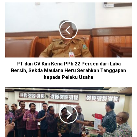
s
i
t
e
PT dan CV Kini Kena PPh 22 Persen dari Laba
Bersih, Sekda Maulana Heru Serahkan Tanggapan
kepada Pelaku Usaha