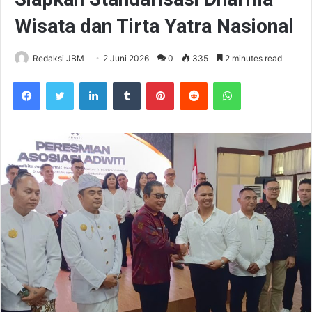
Wisata dan Tirta Yatra Nasional
Redaksi JBM
2 Juni 2026
0
335
2 minutes read
Facebook
Twitter
LinkedIn
Tumblr
Pinterest
Reddit
WhatsApp