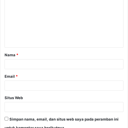
o
m
e
n
t
a
Nama
*
r
*
Email
*
Situs Web
Simpan nama, email, dan situs web saya pada peramban ini
untuk komentar saya berikutnya.