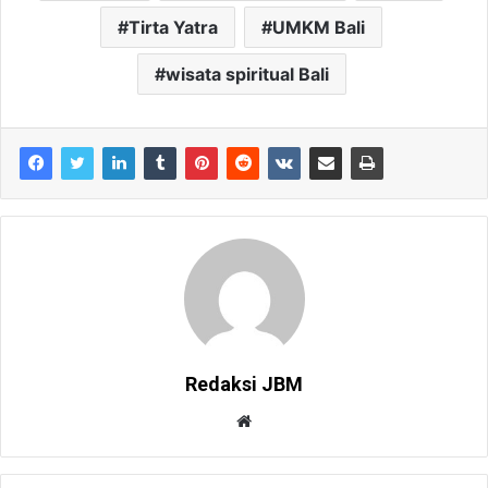
Tirta Yatra
UMKM Bali
wisata spiritual Bali
Redaksi JBM
W
e
b