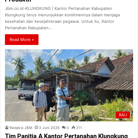
Jbm.co.id-KLUNGKUNG | Kantor Pertanahan Kabupaten
Klungkung terus menunjukkan komitmennya dalam menjaga
kesehatan dan kesejahteraan pegawai. Untuk itu, Kantor
Pertanahan Kabupaten…
Read More »
BALI
Redaksi JBM
3 Juni 2026
0
211
Tim Panitia A Kantor Pertanahan Klungkung