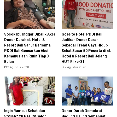
Sosok Ibu Inggar Dibalik Aksi
Goes to Hotel PDDI Bali
Donor Darah eL Hotel &
Jadikan Donor Darah
Resort Bali Sanur Bersama
Sebagai Trend Gaya Hidup
PDDI Bali Gencarkan Aksi
Sehat Sasar 50 Peserta di eL
Kemanusiaan Rutin Tiap 3
Hotel & Resort Bali Jelang
Bulan
HUT RI ke-81
9 Agustus 2026
7 Agustus 2026
Ingin Rambut Sehat dan
Donor Darah Demokrat
Stylish? YR Beauty Salon
Badung Usung Semangat