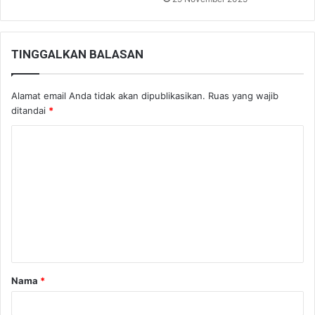
TINGGALKAN BALASAN
Alamat email Anda tidak akan dipublikasikan.
Ruas yang wajib
ditandai
*
K
o
m
e
n
t
a
Nama
*
r
*