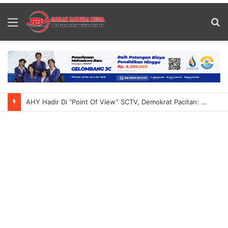
Menu
S
fo
AHY Hadir Di “Point Of View” SCTV, Demokrat Pacitan: Momentum Menyampaikan Gagasan Untuk Indonesia