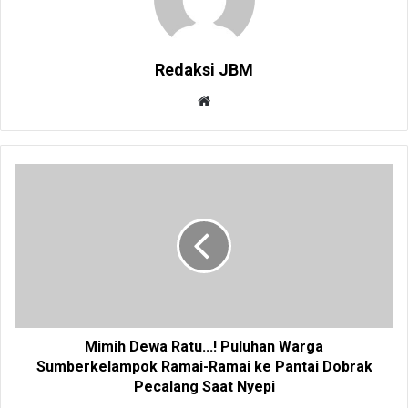
Redaksi JBM
W
e
b
s
i
t
e
Mimih Dewa Ratu...! Puluhan Warga
Sumberkelampok Ramai-Ramai ke Pantai Dobrak
Pecalang Saat Nyepi