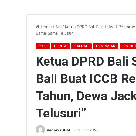
Home
/
Bali
/
Ketua DPRD Bali Soroti Aset Pemprov
Sama-Sama Telusuri”
BALI
BERITA
DAERAH
DENPASAR
LINGK
Ketua DPRD Bali 
Bali Buat ICCB R
Tahun, Dewa Jac
Telusuri”
Redaksi JBM
3 Juni 2026