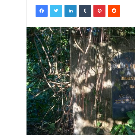
Facebook
Twitter
LinkedIn
Tumblr
Pinterest
Reddit