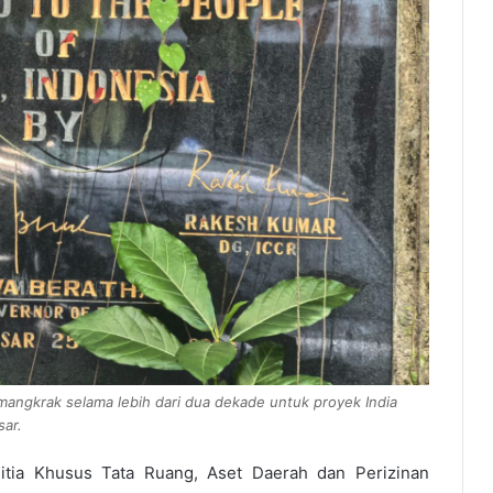
 mangkrak selama lebih dari dua dekade untuk proyek India
sar.
nitia Khusus Tata Ruang, Aset Daerah dan Perizinan