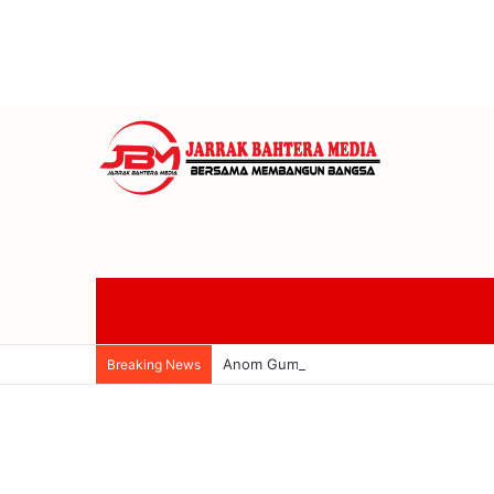
Anom Gumanti Pimpin Raker Banggar 
Breaking News