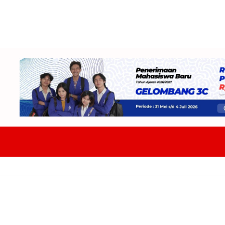
DPRD Badung Dan TAPD Bahas KUA-PPAS 2027 Tekankan Program Harus 