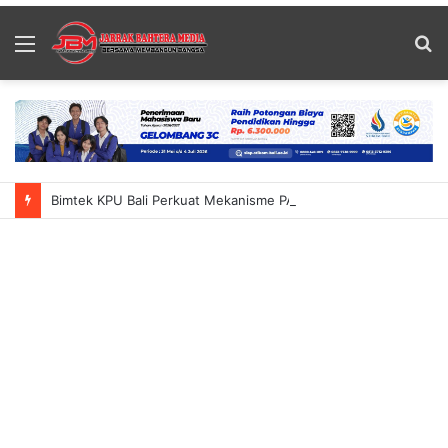
Menu
S
fo
Bimtek KPU Bali Perkuat Mekanisme PAW DPRD Tekankan Ketelitian Dan Kepastian Hukum