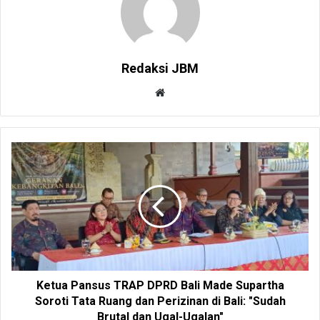
Redaksi JBM
W
e
b
s
i
t
e
Ketua Pansus TRAP DPRD Bali Made Supartha
Soroti Tata Ruang dan Perizinan di Bali: "Sudah
Brutal dan Ugal-Ugalan"