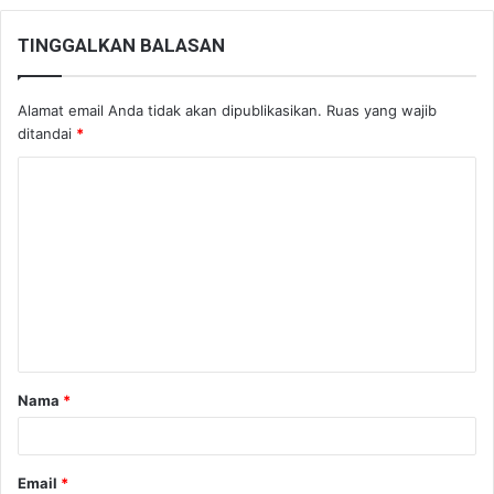
TINGGALKAN BALASAN
Alamat email Anda tidak akan dipublikasikan.
Ruas yang wajib
ditandai
*
K
o
m
e
n
t
a
Nama
*
r
*
Email
*