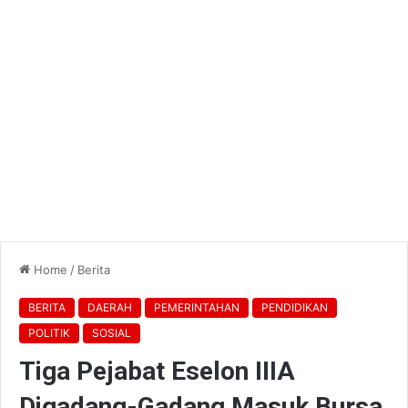
Home
/
Berita
BERITA
DAERAH
PEMERINTAHAN
PENDIDIKAN
POLITIK
SOSIAL
Tiga Pejabat Eselon IIIA
Digadang-Gadang Masuk Bursa