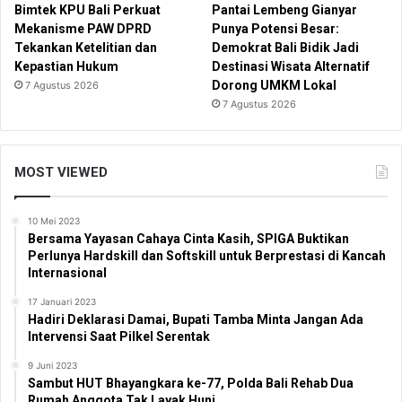
Bimtek KPU Bali Perkuat
Pantai Lembeng Gianyar
Mekanisme PAW DPRD
Punya Potensi Besar:
Tekankan Ketelitian dan
Demokrat Bali Bidik Jadi
Kepastian Hukum
Destinasi Wisata Alternatif
Dorong UMKM Lokal
7 Agustus 2026
7 Agustus 2026
MOST VIEWED
10 Mei 2023
Bersama Yayasan Cahaya Cinta Kasih, SPIGA Buktikan
Perlunya Hardskill dan Softskill untuk Berprestasi di Kancah
Internasional
17 Januari 2023
Hadiri Deklarasi Damai, Bupati Tamba Minta Jangan Ada
Intervensi Saat Pilkel Serentak
9 Juni 2023
Sambut HUT Bhayangkara ke-77, Polda Bali Rehab Dua
Rumah Anggota Tak Layak Huni