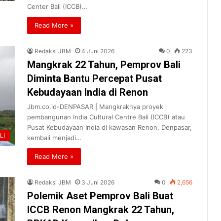
Center Bali (ICCB)…
Read More »
Redaksi JBM
4 Juni 2026
0
223
Mangkrak 22 Tahun, Pemprov Bali
Diminta Bantu Percepat Pusat
Kebudayaan India di Renon
Jbm.co.id-DENPASAR | Mangkraknya proyek
pembangunan India Cultural Centre Bali (ICCB) atau
Pusat Kebudayaan India di kawasan Renon, Denpasar,
LI
kembali menjadi…
Read More »
Redaksi JBM
3 Juni 2026
0
2,656
Polemik Aset Pemprov Bali Buat
ICCB Renon Mangkrak 22 Tahun,