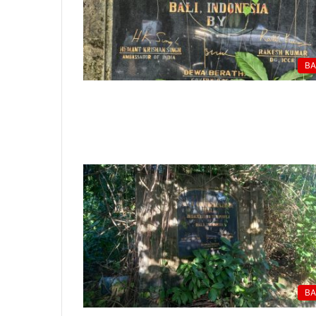
BA
BA