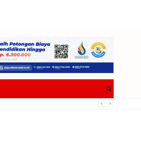
Search
for