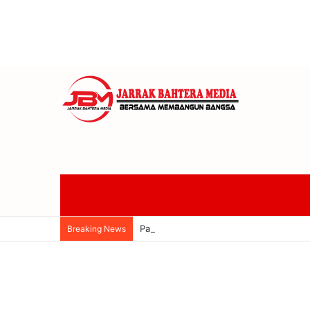
Pacitan Mantapkan Kesiapan Hadapi EP
Breaking News