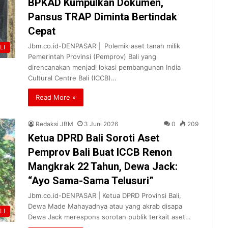
BPKAD Kumpulkan Dokumen,
Pansus TRAP Diminta Bertindak
Cepat
Jbm.co.id-DENPASAR | Polemik aset tanah milik
LI
Pemerintah Provinsi (Pemprov) Bali yang
direncanakan menjadi lokasi pembangunan India
Cultural Centre Bali (ICCB)…
Read More »
Redaksi JBM
3 Juni 2026
0
209
Ketua DPRD Bali Soroti Aset
Pemprov Bali Buat ICCB Renon
Mangkrak 22 Tahun, Dewa Jack:
“Ayo Sama-Sama Telusuri”
Jbm.co.id-DENPASAR | Ketua DPRD Provinsi Bali,
Dewa Made Mahayadnya atau yang akrab disapa
LI
Dewa Jack merespons sorotan publik terkait aset…