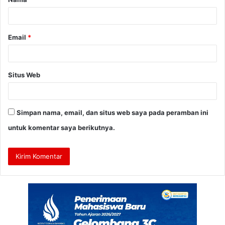
r
*
Email
*
Situs Web
Simpan nama, email, dan situs web saya pada peramban ini
untuk komentar saya berikutnya.