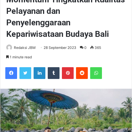
Pelayanan dan
Penyelenggaraan
Kepariwisataan Budaya Bali
Redaksi JBM
28 September 2023
0
365
1 minute read
Facebook
Twitter
LinkedIn
Tumblr
Pinterest
Reddit
WhatsApp