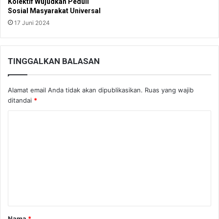
Kolektif Wujudkan Peduli
Sosial Masyarakat Universal
17 Juni 2024
TINGGALKAN BALASAN
Alamat email Anda tidak akan dipublikasikan.
Ruas yang wajib
ditandai
*
K
o
m
e
n
t
a
Nama
*