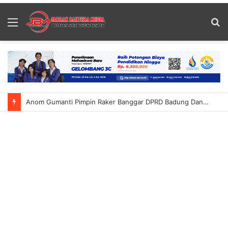
Menu
S
fo
Anom Gumanti Pimpin Raker Banggar DPRD Badung Dan TAPD Bahas KUA-PPAS 2027 Tekankan Program Harus Berdampak Nyata Bagi Masyarakat