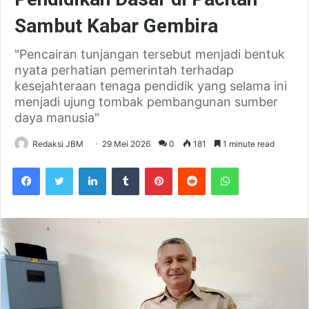
Sambut Kabar Gembira
"Pencairan tunjangan tersebut menjadi bentuk
nyata perhatian pemerintah terhadap
kesejahteraan tenaga pendidik yang selama ini
menjadi ujung tombak pembangunan sumber
daya manusia"
Redaksi JBM
29 Mei 2026
0
181
1 minute read
Facebook
Twitter
LinkedIn
Tumblr
Pinterest
Reddit
WhatsApp