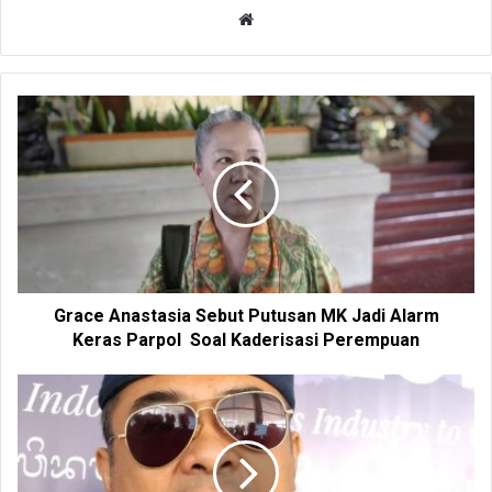
W
e
b
s
i
t
e
Grace Anastasia Sebut Putusan MK Jadi Alarm
Keras Parpol Soal Kaderisasi Perempuan