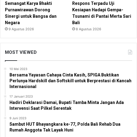
Semangat Karya Bhakti
Respons Terpadu Uji
Purnawirawan Dorong
Kesiapan Hadapi Gempa-
Sinergi untuk Bangsa dan
Tsunami di Pantai Merta Sari
Negara
Bali
9 Agustus 2026
8 Agustus 2026
MOST VIEWED
10 Mei 2023
Bersama Yayasan Cahaya Cinta Kasih, SPIGA Buktikan
Perlunya Hardskill dan Softskill untuk Berprestasi di Kancah
Internasional
17 Januari 2023
Hadiri Deklarasi Damai, Bupati Tamba Minta Jangan Ada
Intervensi Saat Pilkel Serentak
9 Juni 2023
Sambut HUT Bhayangkara ke-77, Polda Bali Rehab Dua
Rumah Anggota Tak Layak Huni