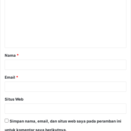
o
m
e
n
t
a
Nama
*
r
*
Email
*
Situs Web
Simpan nama, email, dan situs web saya pada peramban ini
untuk komentar saya berikutnya.