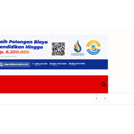
Search
for