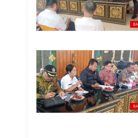
BA
BA