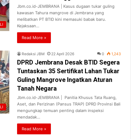
Jbm.co.id-JEMBRANA | Kasus dugaan tukar guling
kawasan Tahura mangrove di Jembrana yang
melibatkan PT BTID kini memasuki babak baru.
LI
Kejaksaan…
Read More »
Redaksi JBM
22 April 2026
0
1,243
DPRD Jembrana Desak BTID Segera
Tuntaskan 35 Sertifikat Lahan Tukar
Guling Mangrove Ingatkan Aturan
Tanah Negara
Jbm.co.id-JEMBRANA | Panitia Khusus Tata Ruang,
Aset, dan Perizinan (Pansus TRAP) DPRD Provinsi Bali
LI
mengungkap temuan penting dalam inspeksi
mendadak…
Read More »