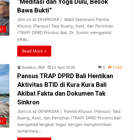
“Meditasi dan Yoga Dulu, Besok
Bawa Bukti”
Jbm.co.id-DENPASAR | Wakil Sekretaris Panitia
Khusus (Pansus) Tata Ruang, Aset, dan Perizinan
LI
(TRAP) DPRD Provinsi Bali, Dr. Somvir mengambil
sikap…
Read More »
Redaksi JBM
23 April 2026
0
1,246
Pansus TRAP DPRD Bali Hentikan
Aktivitas BTID di Kura Kura Bali
Akibat Fakta dan Dokumen Tak
Sinkron
Jbm.co.id-DENPASAR | Panitia Khusus (Pansus) Tata
Ruang, Aset, dan Perizinan (TRAP) DPRD Provinsi Bali
LI
mengambil langkah tegas dengan menghentikan
sementara…