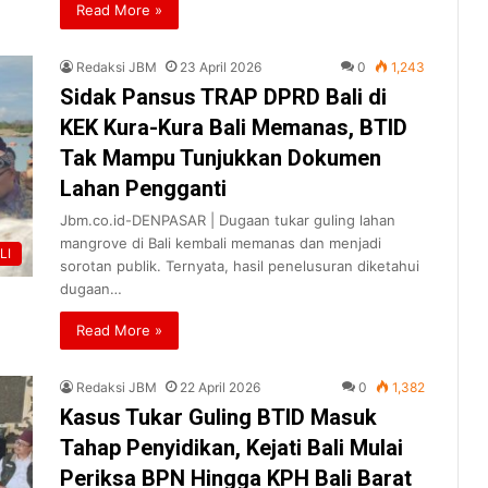
Read More »
Redaksi JBM
23 April 2026
0
1,243
Sidak Pansus TRAP DPRD Bali di
KEK Kura-Kura Bali Memanas, BTID
Tak Mampu Tunjukkan Dokumen
Lahan Pengganti
Jbm.co.id-DENPASAR | Dugaan tukar guling lahan
mangrove di Bali kembali memanas dan menjadi
LI
sorotan publik. Ternyata, hasil penelusuran diketahui
dugaan…
Read More »
Redaksi JBM
22 April 2026
0
1,382
Kasus Tukar Guling BTID Masuk
Tahap Penyidikan, Kejati Bali Mulai
Periksa BPN Hingga KPH Bali Barat