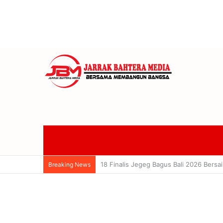
Bimtek KPU Bali Perkuat Mekanisme PA
Breaking News