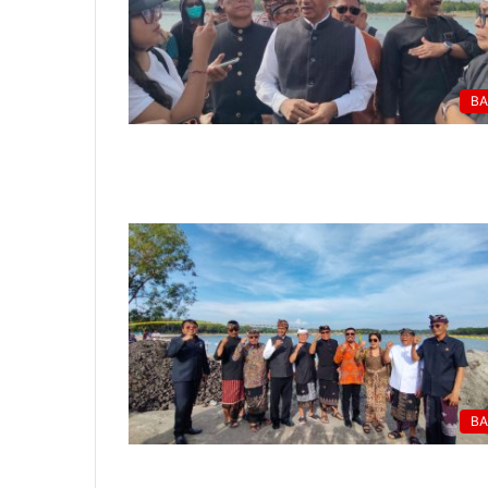
BA
BA