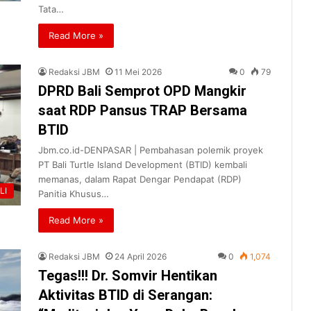
Tata…
Read More »
Redaksi JBM
11 Mei 2026
0
79
DPRD Bali Semprot OPD Mangkir
saat RDP Pansus TRAP Bersama
BTID
Jbm.co.id-DENPASAR | Pembahasan polemik proyek
PT Bali Turtle Island Development (BTID) kembali
memanas, dalam Rapat Dengar Pendapat (RDP)
LI
Panitia Khusus…
Read More »
Redaksi JBM
24 April 2026
0
1,074
Tegas!!! Dr. Somvir Hentikan
Aktivitas BTID di Serangan: