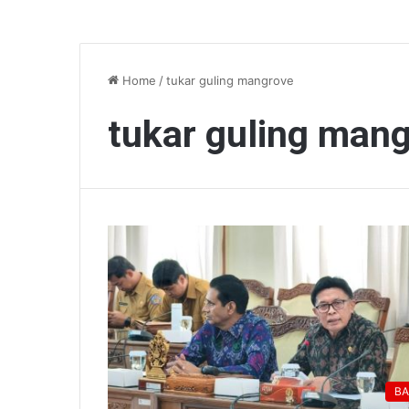
Home
/
tukar guling mangrove
tukar guling man
BA