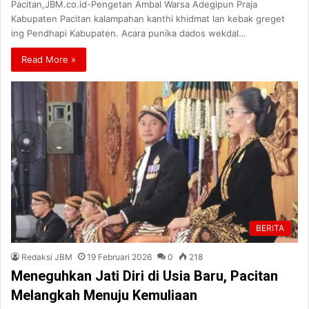
Pacitan,JBM.co.id-Pengetan Ambal Warsa Adegipun Praja
Kabupaten Pacitan kalampahan kanthi khidmat lan kebak greget
ing Pendhapi Kabupaten. Acara punika dados wekdal…
Read More »
BERITA
Redaksi JBM
19 Februari 2026
0
218
Meneguhkan Jati Diri di Usia Baru, Pacitan
Melangkah Menuju Kemuliaan