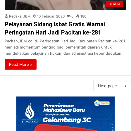
BERITA
Redaksi JBM
10 Februari 2026
0
180
Pelayanan Sidang Isbat Gratis Warnai
Peringatan Hari Jadi Pacitan ke-281
Pacitan,JBM.co.id- Peringatan Hari Jadi Kabupaten Pacitan ke-281
menjadi momentum penting bagi pemerintah daerah untuk
mendekatkan pelayanan hukum dan administrasi kependudukan…
Read More »
Next page