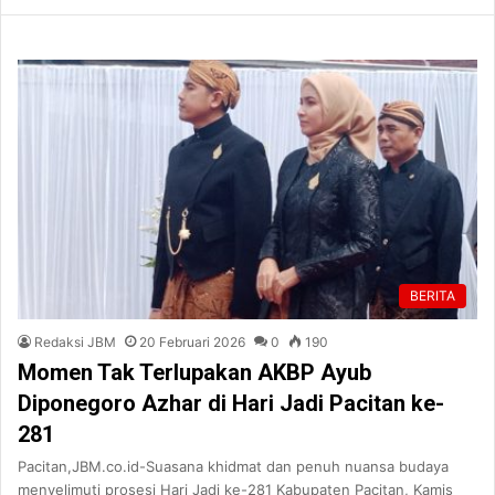
BERITA
Redaksi JBM
20 Februari 2026
0
190
Momen Tak Terlupakan AKBP Ayub
Diponegoro Azhar di Hari Jadi Pacitan ke-
281
Pacitan,JBM.co.id-Suasana khidmat dan penuh nuansa budaya
menyelimuti prosesi Hari Jadi ke-281 Kabupaten Pacitan, Kamis