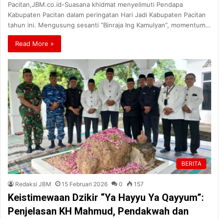
Pacitan,JBM.co.id-Suasana khidmat menyelimuti Pendapa
Kabupaten Pacitan dalam peringatan Hari Jadi Kabupaten Pacitan
tahun ini. Mengusung sesanti “Binraja Ing Kamulyan”, momentum…
Read More »
BERITA
Redaksi JBM
15 Februari 2026
0
157
Keistimewaan Dzikir “Ya Hayyu Ya Qayyum”:
Penjelasan KH Mahmud, Pendakwah dan