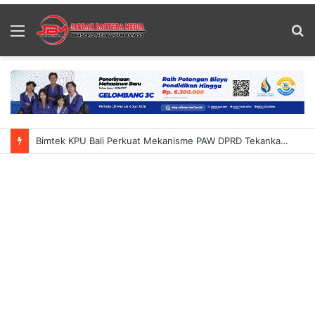
Menu
S
fo
Bimtek KPU Bali Perkuat Mekanisme PAW DPRD Tekankan Ketelitian Dan Kepastian Hukum