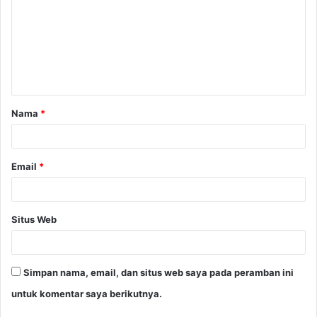
m
e
n
t
a
Nama
*
r
*
Email
*
Situs Web
Simpan nama, email, dan situs web saya pada peramban ini
untuk komentar saya berikutnya.