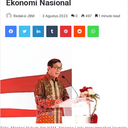
Ekonomi Nasional
Redaksi JBM
3 Agustus 2023
0
497
1 minute read
Facebook
Twitter
LinkedIn
Tumblr
Pinterest
Reddit
WhatsApp
Foto: Menteri Hukum dan HAM, Yasonna Laoly menyampaikan keynote