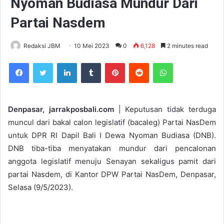
Nyoman Budiasa Mundur Dari
Partai Nasdem
Redaksi JBM
10 Mei 2023
0
6,128
2 minutes read
Facebook
Twitter
LinkedIn
Tumblr
Pinterest
Reddit
WhatsApp
Denpasar, jarrakposbali.com
| Keputusan tidak terduga
muncul dari bakal calon legislatif (bacaleg) Partai NasDem
untuk DPR RI Dapil Bali I Dewa Nyoman Budiasa (DNB).
DNB tiba-tiba menyatakan mundur dari pencalonan
anggota legislatif menuju Senayan sekaligus pamit dari
partai Nasdem, di Kantor DPW Partai NasDem, Denpasar,
Selasa (9/5/2023).