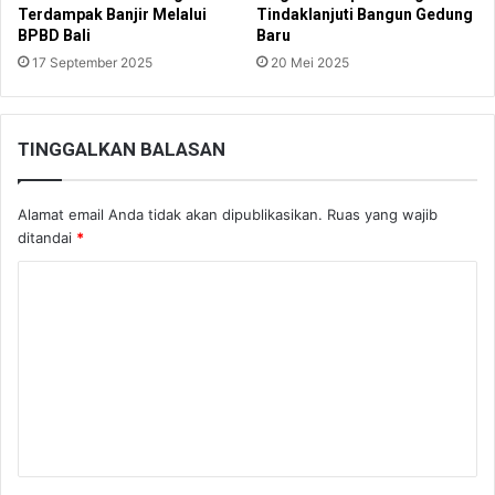
Terdampak Banjir Melalui
Tindaklanjuti Bangun Gedung
BPBD Bali
Baru
17 September 2025
20 Mei 2025
TINGGALKAN BALASAN
Alamat email Anda tidak akan dipublikasikan.
Ruas yang wajib
ditandai
*
K
o
m
e
n
t
a