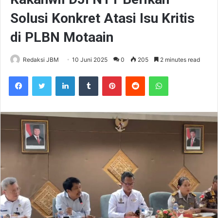
Solusi Konkret Atasi Isu Kritis
di PLBN Motaain
Redaksi JBM
10 Juni 2025
0
205
2 minutes read
Facebook
Twitter
LinkedIn
Tumblr
Pinterest
Reddit
WhatsApp