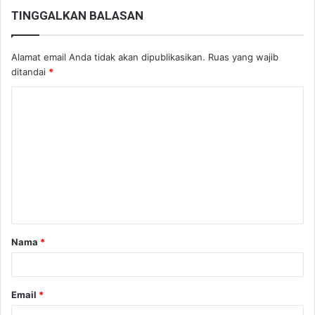
TINGGALKAN BALASAN
Alamat email Anda tidak akan dipublikasikan.
Ruas yang wajib
ditandai
*
K
o
m
e
n
t
a
Nama
*
r
*
Email
*