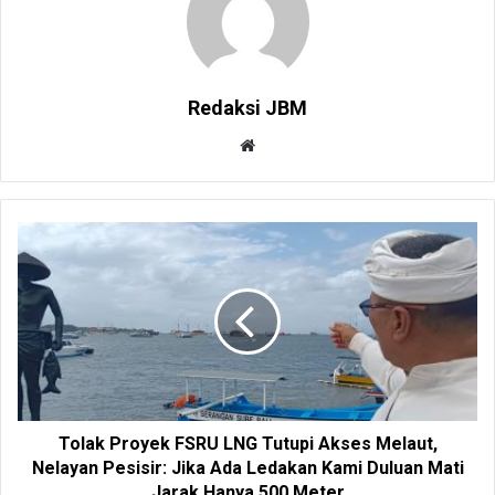
Redaksi JBM
W
e
b
s
i
t
e
Tolak Proyek FSRU LNG Tutupi Akses Melaut,
Nelayan Pesisir: Jika Ada Ledakan Kami Duluan Mati
Jarak Hanya 500 Meter