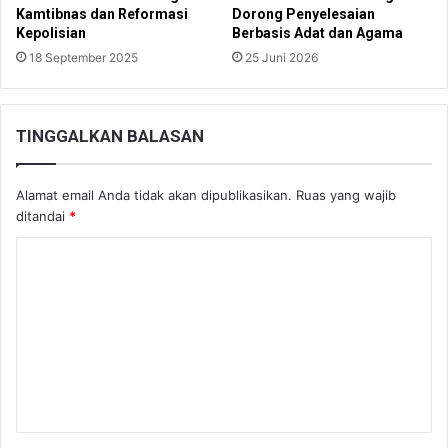
Kamtibnas dan Reformasi
Dorong Penyelesaian
Kepolisian
Berbasis Adat dan Agama
18 September 2025
25 Juni 2026
TINGGALKAN BALASAN
Alamat email Anda tidak akan dipublikasikan.
Ruas yang wajib
ditandai
*
K
o
m
e
n
t
a