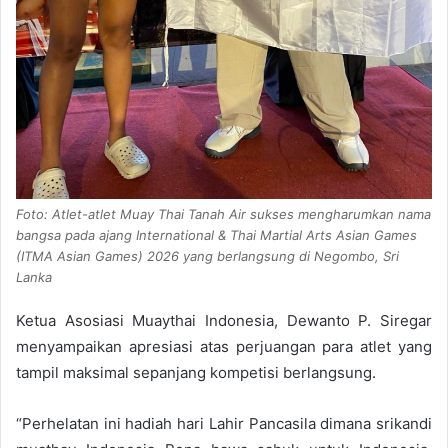
Foto: Atlet-atlet Muay Thai Tanah Air sukses mengharumkan nama
bangsa pada ajang International & Thai Martial Arts Asian Games
(ITMA Asian Games) 2026 yang berlangsung di Negombo, Sri
Lanka
Ketua Asosiasi Muaythai Indonesia, Dewanto P. Siregar
menyampaikan apresiasi atas perjuangan para atlet yang
tampil maksimal sepanjang kompetisi berlangsung.
“Perhelatan ini hadiah hari Lahir Pancasila dimana srikandi