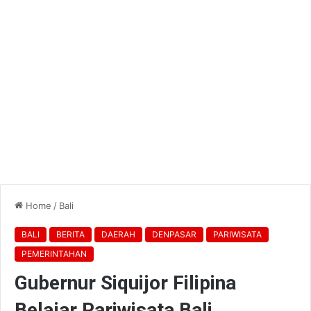
Home
/
Bali
BALI
BERITA
DAERAH
DENPASAR
PARIWISATA
PEMERINTAHAN
Gubernur Siquijor Filipina
Belajar Pariwisata Bali,