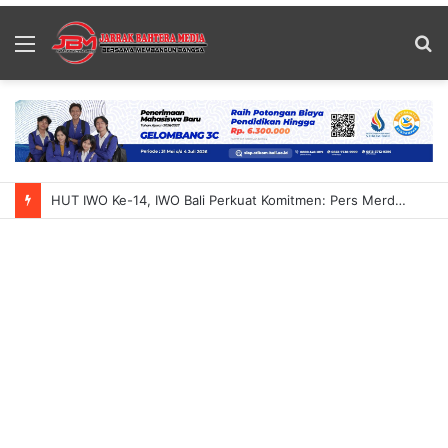
Menu
S
fo
Bali Jadi Magnet Wisata Spiritual Dunia Hadirkan Komunitas 12 Negara Bertemu Baba Bageshwar Dham Perluas Makna Investasi