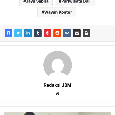
Jaya Sabha
Pariwisata Bali
Wayan Koster
Redaksi JBM
W
e
b
s