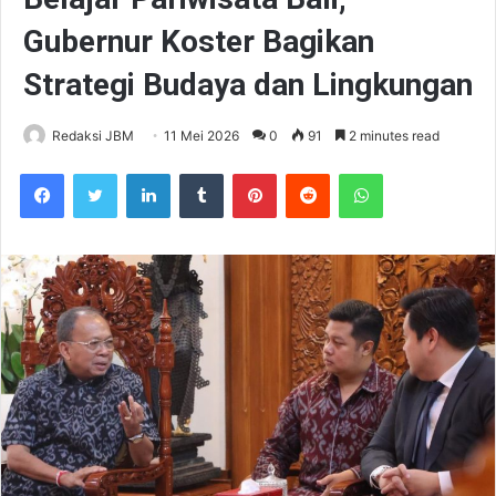
Gubernur Koster Bagikan
Strategi Budaya dan Lingkungan
Redaksi JBM
11 Mei 2026
0
91
2 minutes read
Facebook
Twitter
LinkedIn
Tumblr
Pinterest
Reddit
WhatsApp