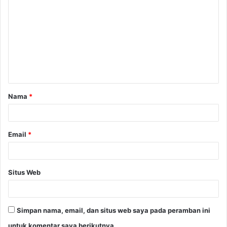
o
m
e
n
t
a
Nama
*
r
*
Email
*
Situs Web
Simpan nama, email, dan situs web saya pada peramban ini
untuk komentar saya berikutnya.