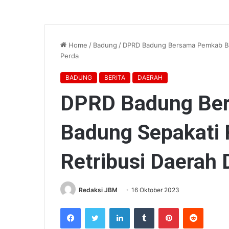
Home
/
Badung
/
DPRD Badung Bersama Pemkab Bad
Perda
BADUNG
BERITA
DAERAH
DPRD Badung Be
Badung Sepakati 
Retribusi Daerah 
Redaksi JBM
16 Oktober 2023
Facebook
Twitter
LinkedIn
Tumblr
Pinterest
Reddit