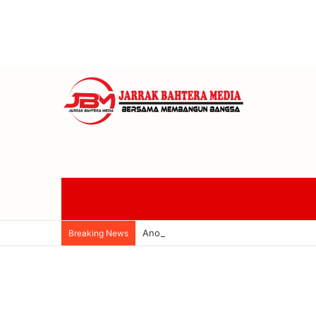
Anom Gumanti Pimpin Raker Banggar 
Breaking News