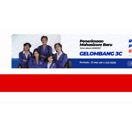
DPRD Badung Dan TAPD Bahas KUA-PPAS 2027 Tekankan Program Harus 