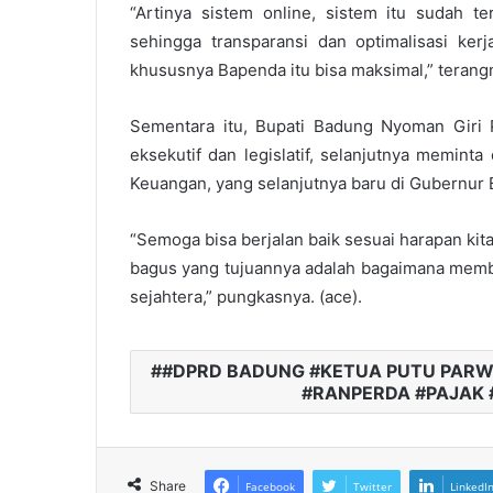
“Artinya sistem online, sistem itu sudah t
sehingga transparansi dan optimalisasi ker
khususnya Bapenda itu bisa maksimal,” terang
Sementara itu, Bupati Badung Nyoman Giri 
eksekutif dan legislatif, selanjutnya memint
Keuangan, yang selanjutnya baru di Gubernur B
“Semoga bisa berjalan baik sesuai harapan ki
bagus yang tujuannya adalah bagaimana memb
sejahtera,” pungkasnya. (ace).
#DPRD BADUNG #KETUA PUTU PARWA
#RANPERDA #PAJAK 
Share
Facebook
Twitter
LinkedI