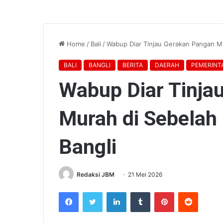
Home
/
Bali
/
Wabup Diar Tinjau Gerakan Pangan Mu
BALI
BANGLI
BERITA
DAERAH
PEMERINT
Wabup Diar Tinja
Murah di Sebelah
Bangli
Redaksi JBM
21 Mei 2026
Facebook
Twitter
LinkedIn
Tumblr
Pinterest
Reddit