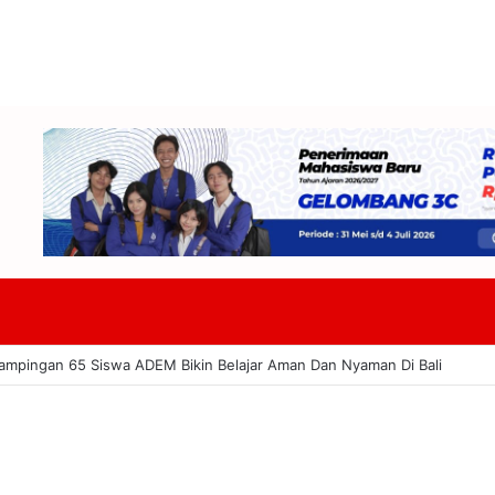
aing Tekankan Budaya Dan Pariwisata Berkelanjutan