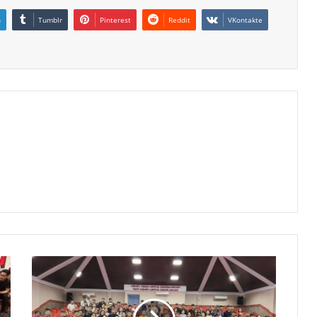
n
Tumblr
Pinterest
Reddit
VKontakte