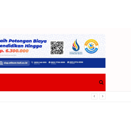
Search
for