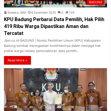
BADUNG
Redaksi JBM
8 Desember 2025
0
109
KPU Badung Perbarui Data Pemilih, Hak Pilih
419 Ribu Warga Dipastikan Aman dan
Tercatat
Jbm.co.id-BADUNG | Komisi Pemilihan Umum (KPU) Kabupaten
Badung kembali menegaskan komitmennya dalam menjaga hak
politik warga melalui pemutakhiran data pemilih…
Read More »