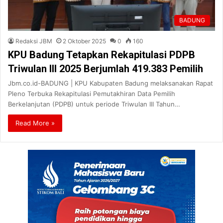
BADUNG
Redaksi JBM
2 Oktober 2025
0
160
KPU Badung Tetapkan Rekapitulasi PDPB
Triwulan III 2025 Berjumlah 419.383 Pemilih
Jbm.co.id-BADUNG | KPU Kabupaten Badung melaksanakan Rapat
Pleno Terbuka Rekapitulasi Pemutakhiran Data Pemilih
Berkelanjutan (PDPB) untuk periode Triwulan III Tahun…
Read More »