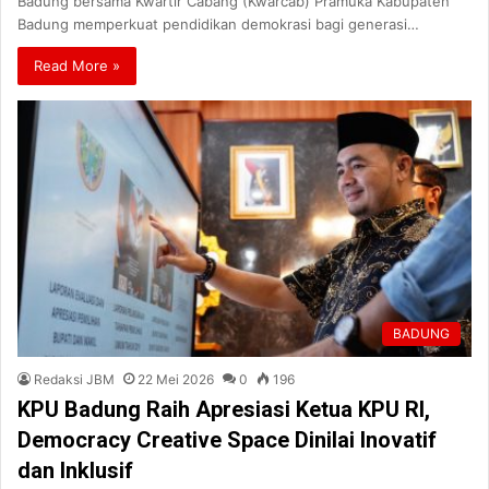
Badung bersama Kwartir Cabang (Kwarcab) Pramuka Kabupaten
Badung memperkuat pendidikan demokrasi bagi generasi…
Read More »
BADUNG
Redaksi JBM
22 Mei 2026
0
196
KPU Badung Raih Apresiasi Ketua KPU RI,
Democracy Creative Space Dinilai Inovatif
dan Inklusif