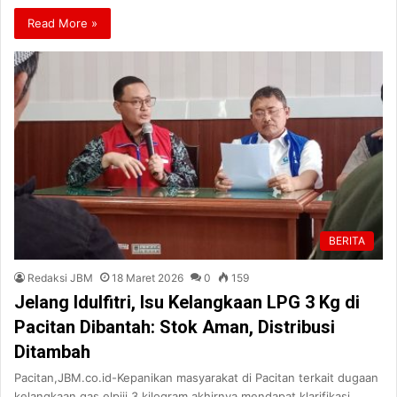
Read More »
BERITA
Redaksi JBM
18 Maret 2026
0
159
Jelang Idulfitri, Isu Kelangkaan LPG 3 Kg di
Pacitan Dibantah: Stok Aman, Distribusi
Ditambah
Pacitan,JBM.co.id-Kepanikan masyarakat di Pacitan terkait dugaan
kelangkaan gas elpiji 3 kilogram akhirnya mendapat klarifikasi