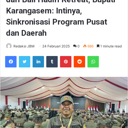
Karangasem: Intinya,
Sinkronisasi Program Pusat
dan Daerah
Redaksi JBM
24 Februari 2025
0
686
1 minute read
Facebook
Twitter
LinkedIn
Tumblr
Pinterest
Reddit
WhatsApp