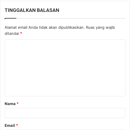
TINGGALKAN BALASAN
Alamat email Anda tidak akan dipublikasikan.
Ruas yang wajib
ditandai
*
K
o
m
e
n
t
a
Nama
*
r
*
Email
*