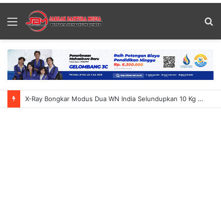
Menu
S
fo
X-Ray Bongkar Modus Dua WN India Selundupkan 10 Kg Ganja Ke Bali