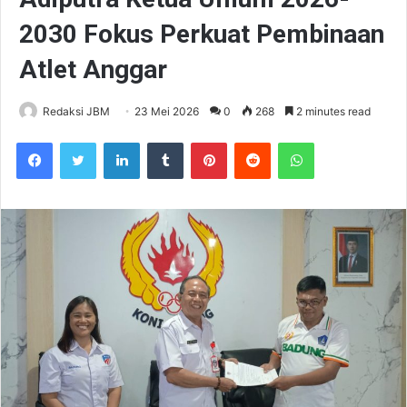
2030 Fokus Perkuat Pembinaan
Atlet Anggar
Redaksi JBM
23 Mei 2026
0
268
2 minutes read
Facebook
Twitter
LinkedIn
Tumblr
Pinterest
Reddit
WhatsApp