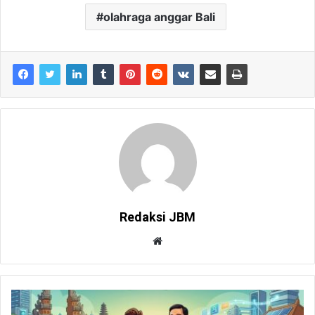
olahraga anggar Bali
Redaksi JBM
W
e
b
s
i