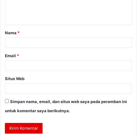
n
t
a
Nama
*
r
*
Email
*
Situs Web
Simpan nama, email, dan situs web saya pada peramban ini
untuk komentar saya berikutnya.