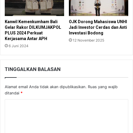
Kanwil Kemenkumham Bali
OJK Dorong Mahasiswa UNHI
Gelar Rakor DILKUMJAKPOL
Jadi Investor Cerdas dan Anti
PLUS 2024 Perkuat
Investasi Bodong
Kerjasama Antar APH
12 November 2025
6 Juni 2024
TINGGALKAN BALASAN
Alamat email Anda tidak akan dipublikasikan.
Ruas yang wajib
ditandai
*
K
o
m
e