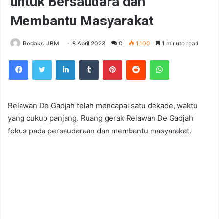
untuk Bersaudara dan
Membantu Masyarakat
Redaksi JBM
8 April 2023
0
1,100
1 minute read
Facebook
Twitter
LinkedIn
Tumblr
Pinterest
Reddit
WhatsApp
Relawan De Gadjah telah mencapai satu dekade, waktu
yang cukup panjang. Ruang gerak Relawan De Gadjah
fokus pada persaudaraan dan membantu masyarakat.