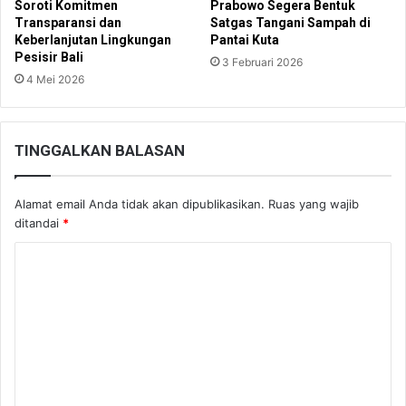
Soroti Komitmen
Prabowo Segera Bentuk
Transparansi dan
Satgas Tangani Sampah di
Keberlanjutan Lingkungan
Pantai Kuta
Pesisir Bali
3 Februari 2026
4 Mei 2026
TINGGALKAN BALASAN
Alamat email Anda tidak akan dipublikasikan.
Ruas yang wajib
ditandai
*
K
o
m
e
n
t