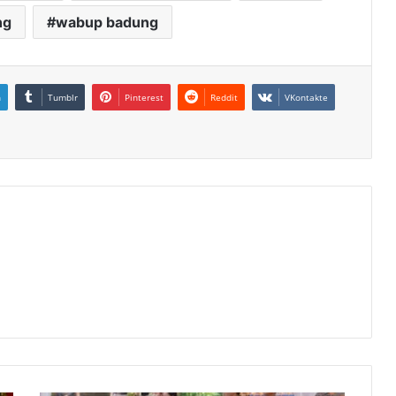
ng
wabup badung
n
Tumblr
Pinterest
Reddit
VKontakte