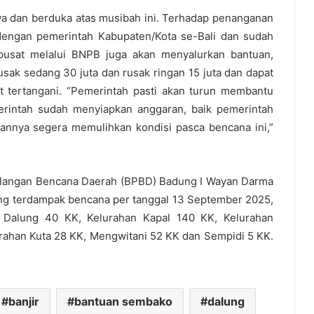
wa dan berduka atas musibah ini. Terhadap penanganan
dengan pemerintah Kabupaten/Kota se-Bali dan sudah
pusat melalui BNPB juga akan menyalurkan bantuan,
usak sedang 30 juta dan rusak ringan 15 juta dan dapat
t tertangani. “Pemerintah pasti akan turun membantu
erintah sudah menyiapkan anggaran, baik pemerintah
uannya segera memulihkan kondisi pasca bencana ini,”
langan Bencana Daerah (BPBD) Badung I Wayan Darma
ng terdampak bencana per tanggal 13 September 2025,
a Dalung 40 KK, Kelurahan Kapal 140 KK, Kelurahan
rahan Kuta 28 KK, Mengwitani 52 KK dan Sempidi 5 KK.
banjir
bantuan sembako
dalung