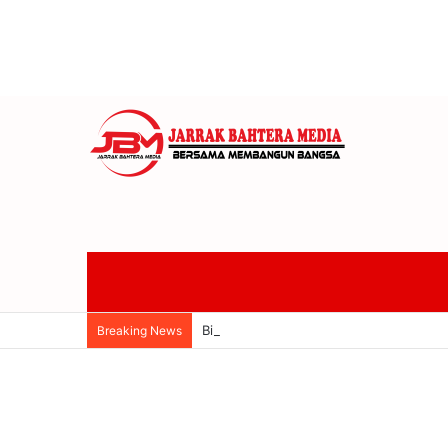
Bimtek KPU Bali Perkuat Mekanisme PA
Breaking News