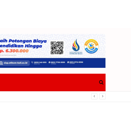
Search
for