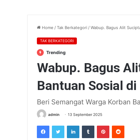
Home
/
Tak Berkategori
/
Wabup. Bagus Alit Sucipt
TAK BERKATEGORI
Trending
Wabup. Bagus Ali
Bantuan Sosial di
Beri Semangat Warga Korban Ban
admin
13 September 2025
Facebook
Twitter
LinkedIn
Tumblr
Pinterest
Reddit