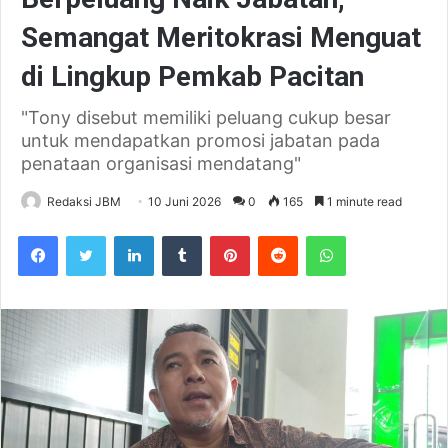
Semangat Meritokrasi Menguat
di Lingkup Pemkab Pacitan
"Tony disebut memiliki peluang cukup besar
untuk mendapatkan promosi jabatan pada
penataan organisasi mendatang"
Redaksi JBM
10 Juni 2026
0
165
1 minute read
Facebook
Twitter
LinkedIn
Tumblr
Pinterest
Reddit
WhatsApp