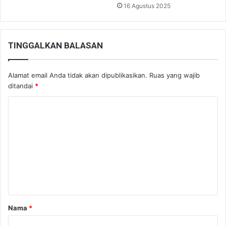
16 Agustus 2025
TINGGALKAN BALASAN
Alamat email Anda tidak akan dipublikasikan.
Ruas yang wajib
ditandai
*
K
o
m
e
n
t
a
Nama
*
r
*