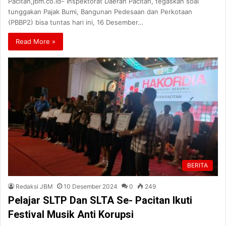
Pacitan,jbm.co.id– Inspektorat Daerah Pacitan, tegaskan soal
tunggakan Pajak Bumi, Bangunan Pedesaan dan Perkotaan
(PBBP2) bisa tuntas hari ini, 16 Desember…
Read More »
BERITA
Redaksi JBM
10 Desember 2024
0
249
Pelajar SLTP Dan SLTA Se- Pacitan Ikuti
Festival Musik Anti Korupsi