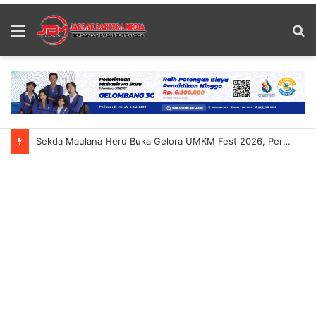
Menu
S
fo
Sekda Maulana Heru Buka Gelora UMKM Fest 2026, Perkuat Daya Saing UMKM Dan Ekonomi Daerah