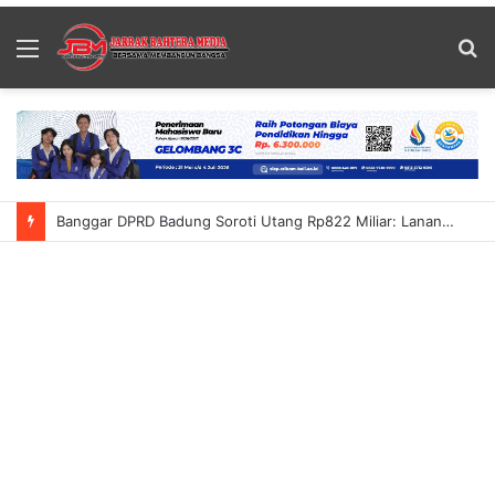
Menu
S
fo
Banggar DPRD Badung Soroti Utang Rp822 Miliar: Lanang Umbara Minta Pemerataan Pembangunan Hingga Petang Dalam KUA-PPAS 2027