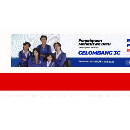
a Dorong Kru Kapal Pesiar Jadi Peluang Baru Potensi Wisata Pesisir Do