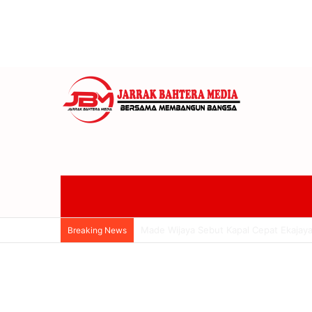
Wakil Ketua II DPRD Badung Made Wijay
Breaking News