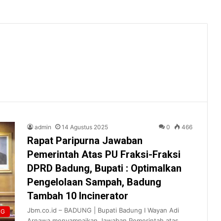
admin
14 Agustus 2025
0
466
Rapat Paripurna Jawaban
Pemerintah Atas PU Fraksi-Fraksi
DPRD Badung, Bupati : Optimalkan
Pengelolaan Sampah, Badung
Tambah 10 Incinerator
Jbm.co.id – BADUNG | Bupati Badung I Wayan Adi
NG
Arnawa menyampaikan Jawaban Pemerintah atas