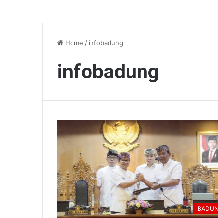
Home
/
infobadung
infobadung
BADU