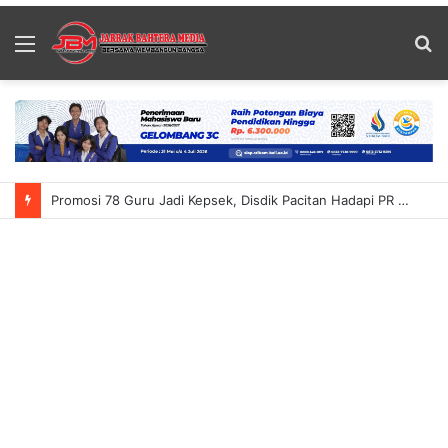
Menu
S
fo
Promosi 78 Guru Jadi Kepsek, Disdik Pacitan Hadapi PR Baru Atasi Kekurangan Guru