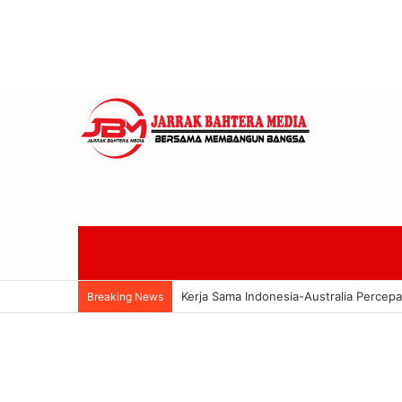
Sira Village GOB Terapkan Aksara Bali 
Breaking News