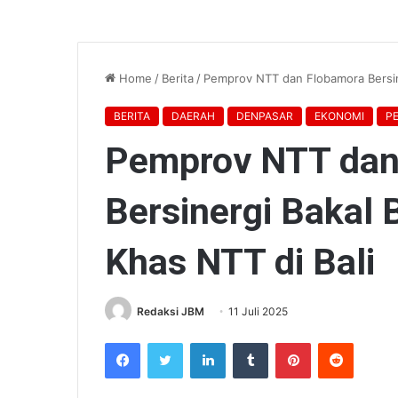
Home
/
Berita
/
Pemprov NTT dan Flobamora Bersin
BERITA
DAERAH
DENPASAR
EKONOMI
P
Pemprov NTT dan
Bersinergi Bakal
Khas NTT di Bali
Redaksi JBM
11 Juli 2025
Facebook
Twitter
LinkedIn
Tumblr
Pinterest
Reddit