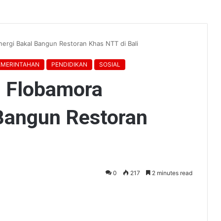
ergi Bakal Bangun Restoran Khas NTT di Bali
EMERINTAHAN
PENDIDIKAN
SOSIAL
 Flobamora
 Bangun Restoran
0
217
2 minutes read