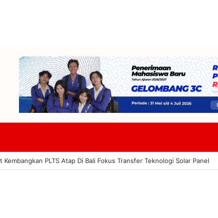
Di Semua Signage Gerai Tuai Apresiasi Dinilai Dukung Pelestarian Buday