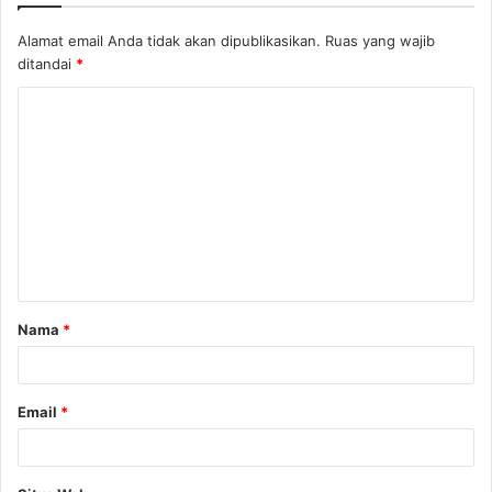
Alamat email Anda tidak akan dipublikasikan.
Ruas yang wajib
ditandai
*
K
o
m
e
n
t
a
Nama
*
r
*
Email
*