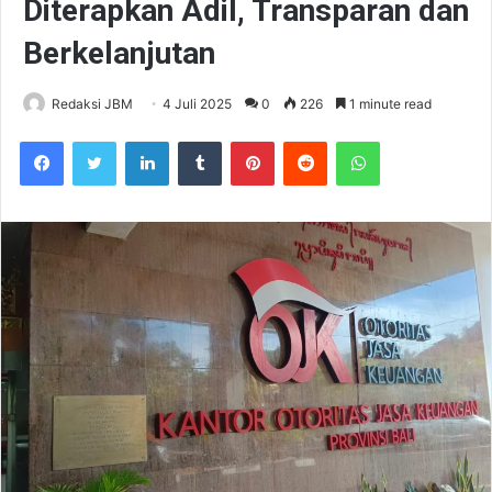
Diterapkan Adil, Transparan dan
Berkelanjutan
Redaksi JBM
4 Juli 2025
0
226
1 minute read
Facebook
Twitter
LinkedIn
Tumblr
Pinterest
Reddit
WhatsApp