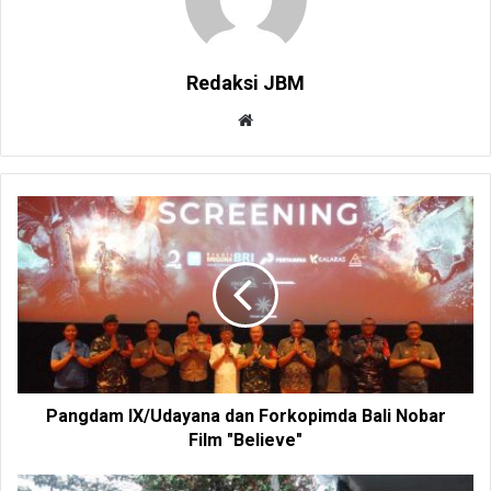
Redaksi JBM
W
e
b
s
i
t
e
Pangdam IX/Udayana dan Forkopimda Bali Nobar
Film "Believe"