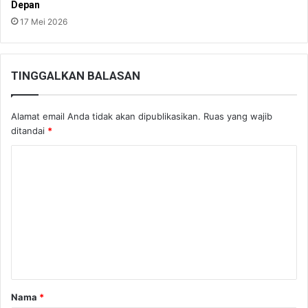
Depan
17 Mei 2026
TINGGALKAN BALASAN
Alamat email Anda tidak akan dipublikasikan.
Ruas yang wajib
ditandai
*
K
o
m
e
n
t
a
Nama
*
r