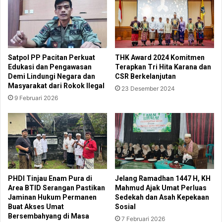
Satpol PP Pacitan Perkuat
THK Award 2024 Komitmen
Edukasi dan Pengawasan
Terapkan Tri Hita Karana dan
Demi Lindungi Negara dan
CSR Berkelanjutan
Masyarakat dari Rokok Ilegal
23 Desember 2024
9 Februari 2026
PHDI Tinjau Enam Pura di
Jelang Ramadhan 1447 H, KH
Area BTID Serangan Pastikan
Mahmud Ajak Umat Perluas
Jaminan Hukum Permanen
Sedekah dan Asah Kepekaan
Buat Akses Umat
Sosial
Bersembahyang di Masa
7 Februari 2026