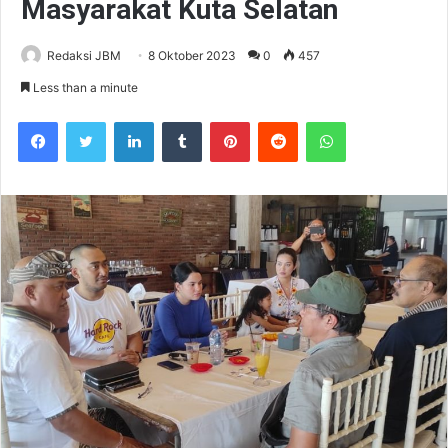
Masyarakat Kuta Selatan
Redaksi JBM
8 Oktober 2023
0
457
Less than a minute
Facebook
Twitter
LinkedIn
Tumblr
Pinterest
Reddit
WhatsApp