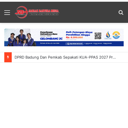
Menu
S
fo
DPRD Badung Apresiasi Pemerintah Sepakati Rancangan KUA-PPAS 2027 Prioritaskan Belanja Infrastruktur 55 Persen