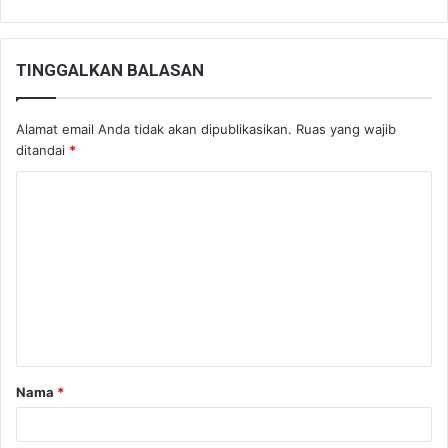
TINGGALKAN BALASAN
Alamat email Anda tidak akan dipublikasikan.
Ruas yang wajib
ditandai
*
K
o
m
e
n
t
a
Nama
*
r
*