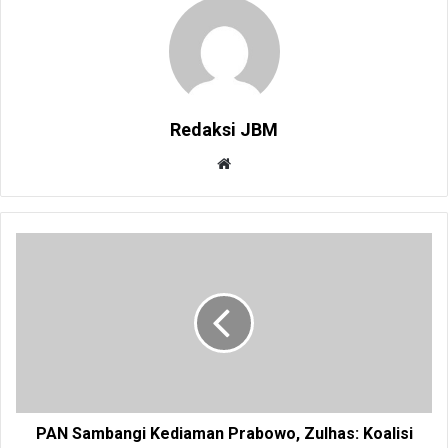
Redaksi JBM
W
e
b
s
i
t
e
PAN Sambangi Kediaman Prabowo, Zulhas: Koalisi