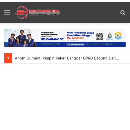
Menu
S
fo
Anom Gumanti Pimpin Raker Banggar DPRD Badung Dan TAPD Bahas KUA-PPAS 2027 Tekankan Program Harus Berdampak Nyata Bagi Masyarakat