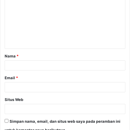
o
m
e
n
t
a
Nama
*
r
*
Email
*
Situs Web
Simpan nama, email, dan situs web saya pada peramban ini
untuk komentar saya berikutnya.