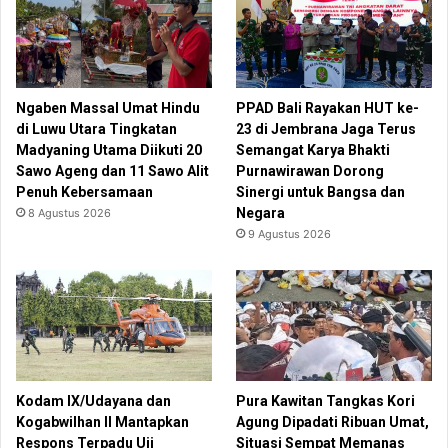
Ngaben Massal Umat Hindu
PPAD Bali Rayakan HUT ke-
di Luwu Utara Tingkatan
23 di Jembrana Jaga Terus
Madyaning Utama Diikuti 20
Semangat Karya Bhakti
Sawo Ageng dan 11 Sawo Alit
Purnawirawan Dorong
Penuh Kebersamaan
Sinergi untuk Bangsa dan
Negara
8 Agustus 2026
9 Agustus 2026
Kodam IX/Udayana dan
Pura Kawitan Tangkas Kori
Kogabwilhan II Mantapkan
Agung Dipadati Ribuan Umat,
Respons Terpadu Uji
Situasi Sempat Memanas