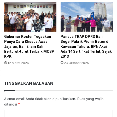
Gubernur Koster Tegaskan
Pansus TRAP DPRD Bali
Punya Cara Khusus Awasi
Segel Pabrik Pionir Beton di
Jajaran, Bali Enam Kali
Kawasan Tahura: BPN Akui
Berturut-turut Terbaik MCSP
Ada 14 Sertifikat Terbit, Sejak
KPK
2013
12 Maret 2026
23 Oktober 2025
TINGGALKAN BALASAN
Alamat email Anda tidak akan dipublikasikan.
Ruas yang wajib
ditandai
*
K