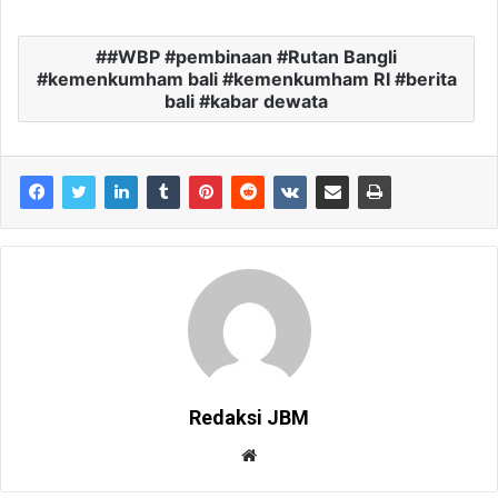
#WBP #pembinaan #Rutan Bangli
#kemenkumham bali #kemenkumham RI #berita
bali #kabar dewata
Redaksi JBM
W
e