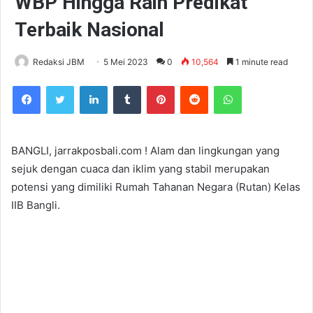
WBP Hingga Raih Predikat
Terbaik Nasional
Redaksi JBM
5 Mei 2023
0
10,564
1 minute read
Facebook
Twitter
LinkedIn
Tumblr
Pinterest
Reddit
WhatsApp
BANGLI, jarrakposbali.com ! Alam dan lingkungan yang
sejuk dengan cuaca dan iklim yang stabil merupakan
potensi yang dimiliki Rumah Tahanan Negara (Rutan) Kelas
IIB Bangli.