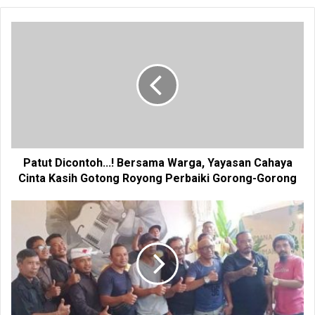
b
s
i
t
e
Patut Dicontoh...! Bersama Warga, Yayasan Cahaya
Cinta Kasih Gotong Royong Perbaiki Gorong-Gorong