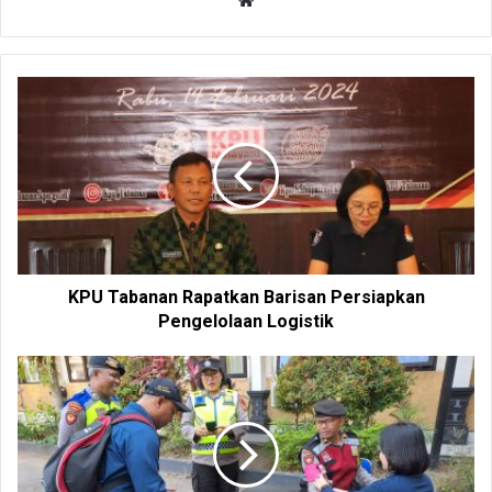
W
e
b
s
i
t
e
KPU Tabanan Rapatkan Barisan Persiapkan
Pengelolaan Logistik