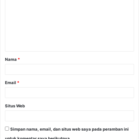
o
m
e
n
t
a
Nama
*
r
*
Email
*
Situs Web
Simpan nama, email, dan situs web saya pada peramban ini
untuk komentar saya berikutnya.