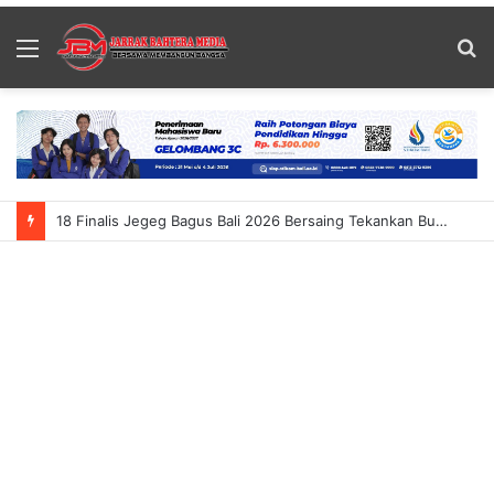
Menu
S
fo
18 Finalis Jegeg Bagus Bali 2026 Bersaing Tekankan Budaya Dan Pariwisata Berkelanjutan