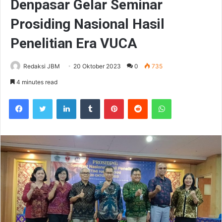
Denpasar Gelar Seminar
Prosiding Nasional Hasil
Penelitian Era VUCA
Redaksi JBM
20 Oktober 2023
0
735
4 minutes read
Facebook
Twitter
LinkedIn
Tumblr
Pinterest
Reddit
WhatsApp