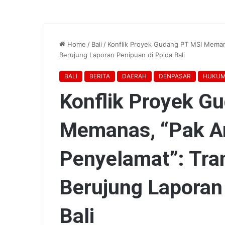
Home
/
Bali
/
Konflik Proyek Gudang PT MSI Memana
Berujung Laporan Penipuan di Polda Bali
BALI
BERITA
DAERAH
DENPASAR
HUKUM
Konflik Proyek G
Memanas, “Pak A
Penyelamat”: Tran
Berujung Laporan
Bali