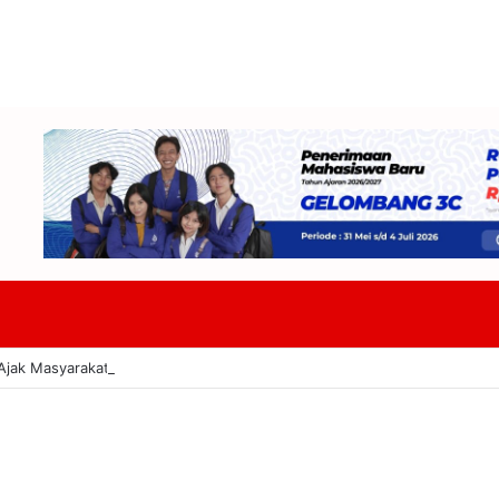
jak Masyarakat Ikuti Gerakan Bersih Pacitanku Indonesia ASRI