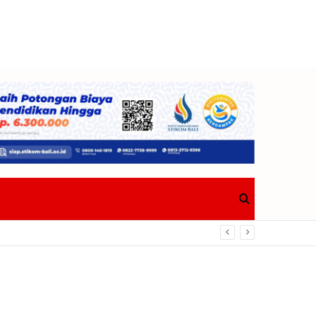
Search
for