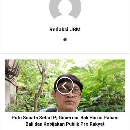
Redaksi JBM
W
e
b
s
i
t
e
Putu Suasta Sebut Pj.Gubernur Bali Harus Paham
Bali dan Kebijakan Publik Pro Rakyat