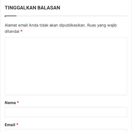
TINGGALKAN BALASAN
Alamat email Anda tidak akan dipublikasikan.
Ruas yang wajib
ditandai
*
K
o
m
e
n
t
a
Nama
*
r
*
Email
*