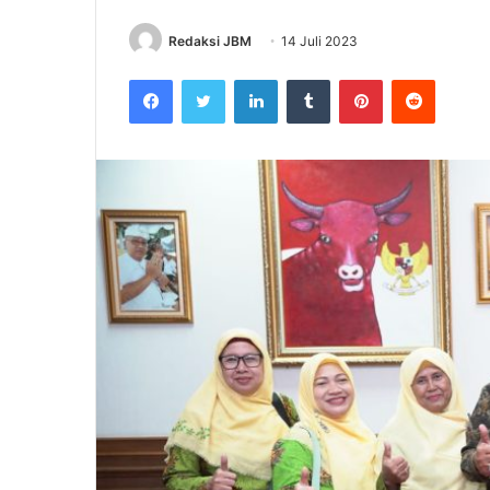
Redaksi JBM
14 Juli 2023
Facebook
Twitter
LinkedIn
Tumblr
Pinterest
Reddit