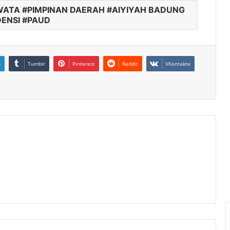
ATA #PIMPINAN DAERAH #AIYIYAH BADUNG
ENSI #PAUD
n
Tumblr
Pinterest
Reddit
VKontakte