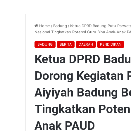
Home
/
Badung
/
Ketua DPRD Badung Putu Parwata
Nasional Tingkatkan Potensi Guru Bina Anak-Anak 
BADUNG
BERITA
DAERAH
PENDIDIKAN
Ketua DPRD Badu
Dorong Kegiatan 
Aiyiyah Badung Be
Tingkatkan Poten
Anak PAUD