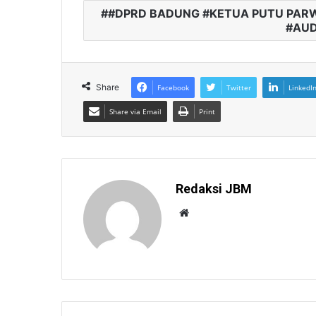
#DPRD BADUNG #KETUA PUTU PARW
#AUD
Share
Facebook
Twitter
LinkedI
Share via Email
Print
Redaksi JBM
W
e
b
s
i
t
e