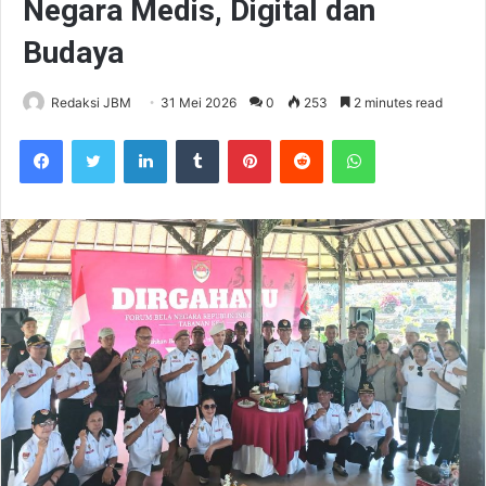
Negara Medis, Digital dan
Budaya
Redaksi JBM
31 Mei 2026
0
253
2 minutes read
Facebook
Twitter
LinkedIn
Tumblr
Pinterest
Reddit
WhatsApp