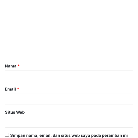
K
o
m
e
n
t
a
Nama
*
r
*
Email
*
Situs Web
Simpan nama, email, dan situs web saya pada peramban ini