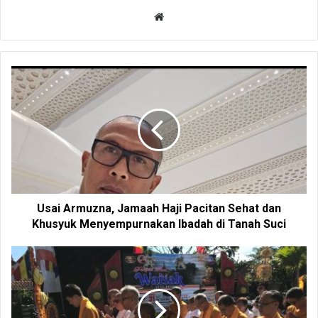
W
e
b
s
i
t
e
Usai Armuzna, Jamaah Haji Pacitan Sehat dan
Khusyuk Menyempurnakan Ibadah di Tanah Suci