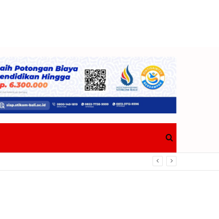
Search
for