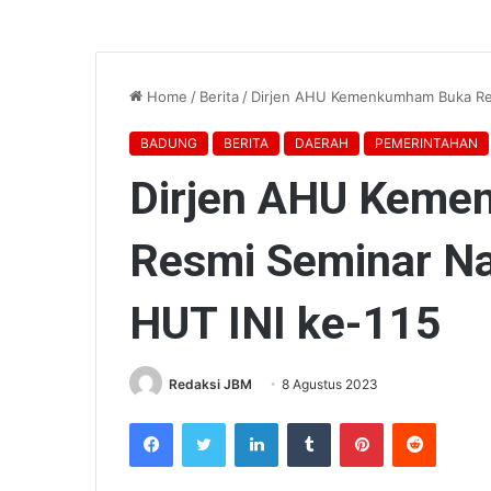
Home
/
Berita
/
Dirjen AHU Kemenkumham Buka Res
BADUNG
BERITA
DAERAH
PEMERINTAHAN
Dirjen AHU Kem
Resmi Seminar Na
HUT INI ke-115
Redaksi JBM
8 Agustus 2023
Facebook
Twitter
LinkedIn
Tumblr
Pinterest
Reddit