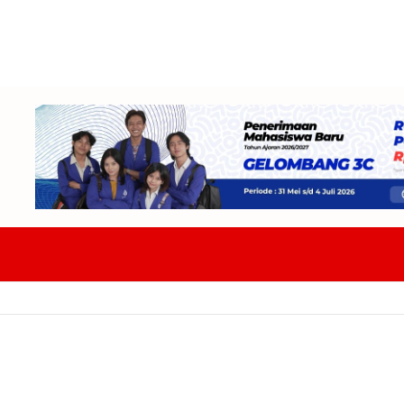
aing Tekankan Budaya Dan Pariwisata Berkelanjutan