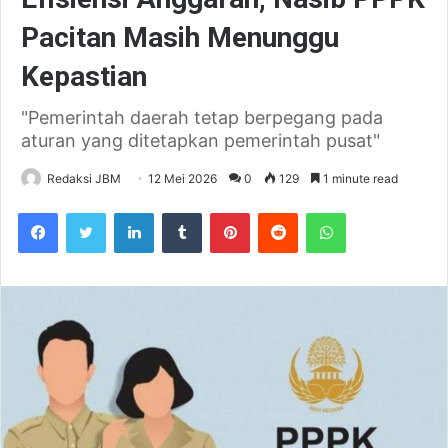
Pacitan Masih Menunggu
Kepastian
"Pemerintah daerah tetap berpegang pada
aturan yang ditetapkan pemerintah pusat"
Redaksi JBM
12 Mei 2026
0
129
1 minute read
Facebook
Twitter
LinkedIn
Tumblr
Pinterest
Reddit
WhatsApp