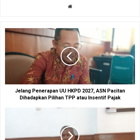
W
e
b
s
i
t
e
Jelang Penerapan UU HKPD 2027, ASN Pacitan
Dihadapkan Pilihan TPP atau Insentif Pajak