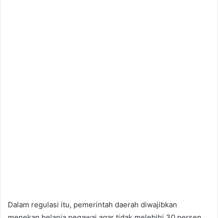
Dalam regulasi itu, pemerintah daerah diwajibkan
menekan belanja pegawai agar tidak melebihi 30 persen