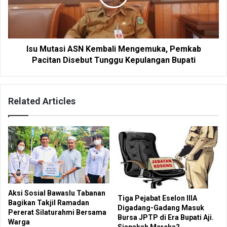
Isu Mutasi ASN Kembali Mengemuka, Pemkab
Pacitan Disebut Tunggu Kepulangan Bupati
Related Articles
Aksi Sosial Bawaslu Tabanan
Tiga Pejabat Eselon IIIA
Bagikan Takjil Ramadan
Digadang-Gadang Masuk
Pererat Silaturahmi Bersama
Bursa JPTP di Era Bupati Aji.
Warga
Siapakah Mereka?